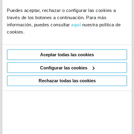
Puedes aceptar, rechazar o configurar las cookies a
través de los botones a continuación. Para más
Abans del tractament
información, puedes consultar
aquí
nuestra política de
cookies.
Durant el tractament
Desprès de tractament
Aceptar todas las cookies
Configurar las cookies
Quan s’aconsella visitar a un especialista?
Veure
Rechazar todas las cookies
Esterilitat d’origen desconegut
Veure
Infertilitat femenina i proves mèdiques per
Veure
a ella
Dones receptores i donants d’òvuls
Veure