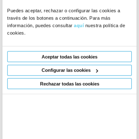
Puedes aceptar, rechazar o configurar las cookies a
Contacta amb nosaltres en qualsevol moment, i
través de los botones a continuación. Para más
sense cap compromís et resoldrem qualsevol
información, puedes consultar
aquí
nuestra política de
dubte.
cookies.
Formulari de contacte
Aceptar todas las cookies
Configurar las cookies
Rechazar todas las cookies
+34